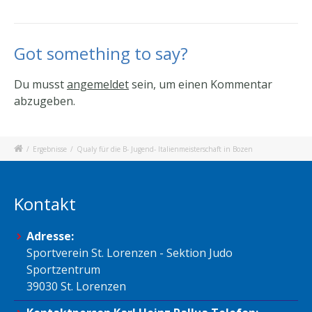
Got something to say?
Du musst
angemeldet
sein, um einen Kommentar
abzugeben.
/
Ergebnisse
/
Qualy für die B- Jugend- Italienmeisterschaft in Bozen
Kontakt
Adresse:
Sportverein St. Lorenzen - Sektion Judo
Sportzentrum
39030 St. Lorenzen