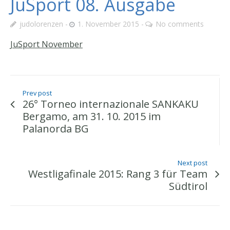
JuSport 08. Ausgabe
judolorenzen
1. November 2015
No comments
JuSport November
Prev post
26° Torneo internazionale SANKAKU
Bergamo, am 31. 10. 2015 im
Palanorda BG
Next post
Westligafinale 2015: Rang 3 für Team
Südtirol