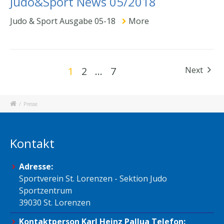
Judo&Sport News 05/2018
Judo & Sport Ausgabe 05-18
More
1
2
…
7
Next
/
Presse
Kontakt
Adresse:
Sportverein St. Lorenzen - Sektion Judo
Sportzentrum
39030 St. Lorenzen
Kontaktperson Karl Heinz Pallua Telefon: