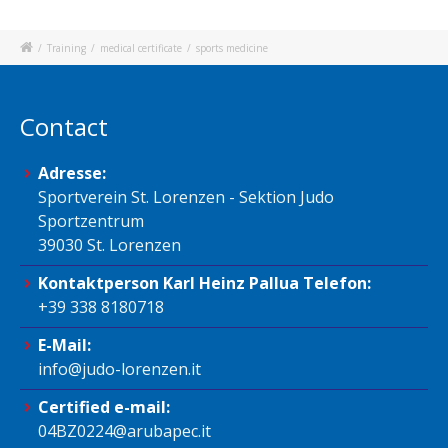
/
Training
/
medical certificate
/
sports medicine
Contact
Adresse:
Sportverein St. Lorenzen - Sektion Judo
Sportzentrum
39030 St. Lorenzen
Kontaktperson Karl Heinz Pallua Telefon:
+39 338 8180718
E-Mail:
info@judo-lorenzen.it
Certified e-mail:
04BZ0224@arubapec.it