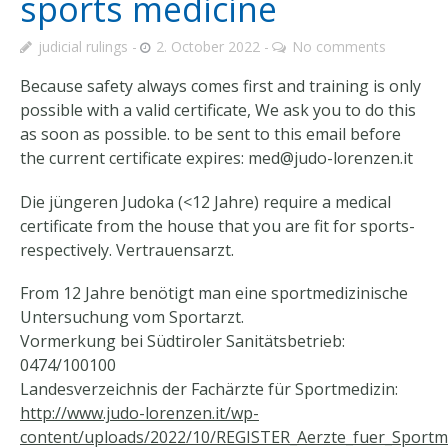
sports medicine
judicial rulings
2. October 2022
No comments
Because safety always comes first and training is only
possible with a valid certificate, We ask you to do this
as soon as possible. to be sent to this email before
the current certificate expires:
med@judo-lorenzen.it
Die jüngeren Judoka
(<12 Jahre) require a medical
certificate from the house that you are fit for sports-
respectively.
Vertrauensarzt
.
From 12
Jahre benötigt man eine sportmedizinische
Untersuchung vom Sportarzt
.
Vormerkung bei Südtiroler Sanitätsbetrieb
:
0474/100100
Landesverzeichnis der Fachärzte für Sportmedizin
:
http://www.judo-lorenzen.it/wp-
content/uploads/2022/10/REGISTER_Aerzte_fuer_Sportme