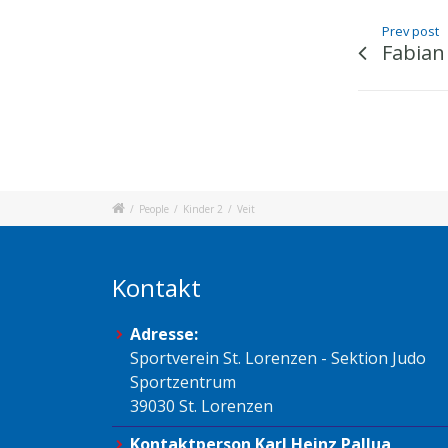
Prev post
Fabian
/
People
/
Kinder 2
/
Veit
Kontakt
Adresse:
Sportverein St. Lorenzen - Sektion Judo
Sportzentrum
39030 St. Lorenzen
Kontaktperson Karl Heinz Pallua